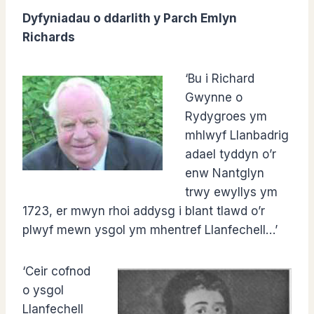
Dyfyniadau o ddarlith y Parch Emlyn
Richards
‘Bu i Richard
Gwynne o
Rydygroes ym
mhlwyf Llanbadrig
adael tyddyn o’r
enw Nantglyn
trwy ewyllys ym
1723, er mwyn rhoi addysg i blant tlawd o’r
plwyf mewn ysgol ym mhentref Llanfechell…’
‘Ceir cofnod
o ysgol
Llanfechell