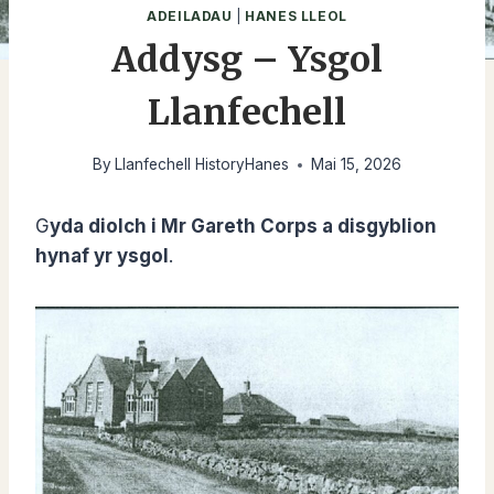
ADEILADAU
|
HANES LLEOL
Addysg – Ysgol
Llanfechell
By
Llanfechell HistoryHanes
Mai 15, 2026
G
yda diolch i Mr Gareth Corps a disgyblion
hynaf yr ysgol
.