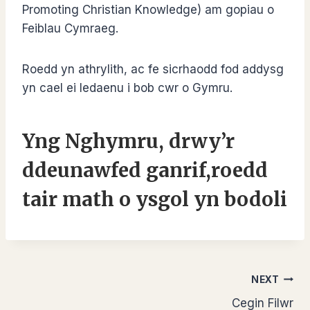
Promoting Christian Knowledge) am gopiau o
Feiblau Cymraeg.
Roedd yn athrylith, ac fe sicrhaodd fod addysg
yn cael ei ledaenu i bob cwr o Gymru.
Yng Nghymru, drwy’r
ddeunawfed ganrif,roedd
tair math o ysgol yn bodoli
Llywio
NEXT
Cegin Filwr