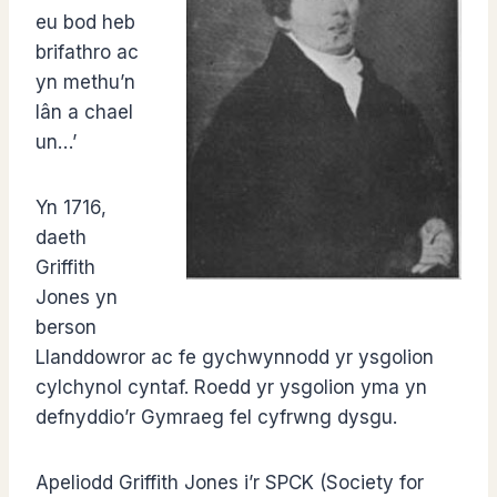
eu bod heb
brifathro ac
yn methu’n
lân a chael
un…’
Yn 1716,
daeth
Griffith
Jones yn
berson
Llanddowror ac fe gychwynnodd yr ysgolion
cylchynol cyntaf. Roedd yr ysgolion yma yn
defnyddio’r Gymraeg fel cyfrwng dysgu.
Apeliodd Griffith Jones i’r SPCK (Society for