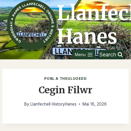
Skip
Llanfec
to
content
Hanes
Search
Menu
POBL A THEULUOEDD
Cegin Filwr
By
Llanfechell HistoryHanes
Mai 16, 2026