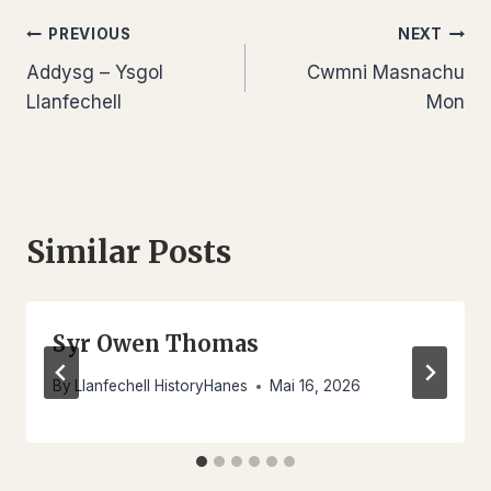
Llywio
PREVIOUS
NEXT
Addysg – Ysgol
Cwmni Masnachu
cofnod
Llanfechell
Mon
Similar Posts
Syr Owen Thomas
By
Llanfechell HistoryHanes
Mai 16, 2026