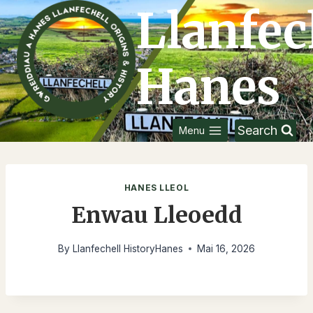
Skip
Llanfec
to
content
Hanes
Search
Menu
HANES LLEOL
Enwau Lleoedd
By
Llanfechell HistoryHanes
Mai 16, 2026