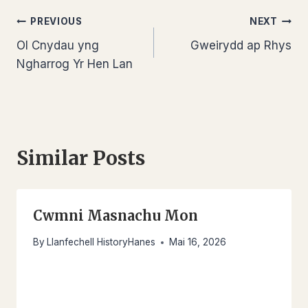
Llywio
PREVIOUS
NEXT
Ol Cnydau yng
Gweirydd ap Rhys
cofnod
Ngharrog Yr Hen Lan
Similar Posts
Cwmni Masnachu Mon
By
Llanfechell HistoryHanes
Mai 16, 2026