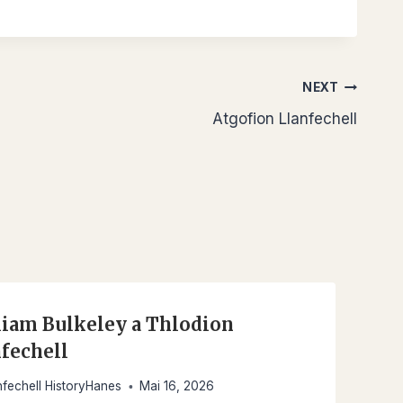
NEXT
Atgofion Llanfechell
liam Bulkeley a Thlodion
nfechell
nfechell HistoryHanes
Mai 16, 2026