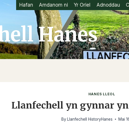
Hafan
Amdanom ni
Yr Oriel
Adnoddau
C
hell Hanes
HANES LLEOL
Llanfechell yn gynnar yn
By
Llanfechell HistoryHanes
Mai 1