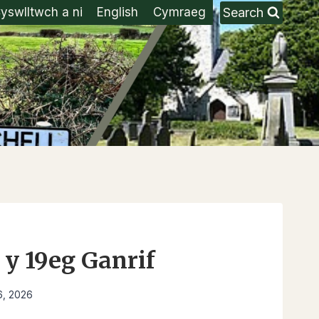
Search
yswlltwch a ni
English
Cymraeg
 y 19eg Ganrif
6, 2026