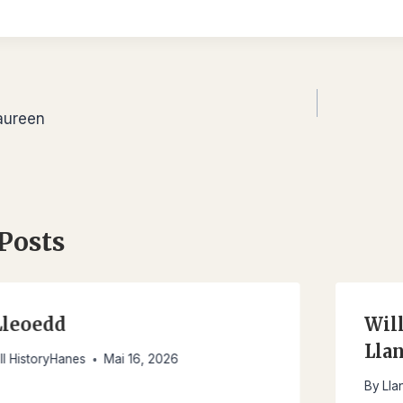
aureen
 Posts
Lleoedd
Wil
Lla
ll HistoryHanes
Mai 16, 2026
By
Lla