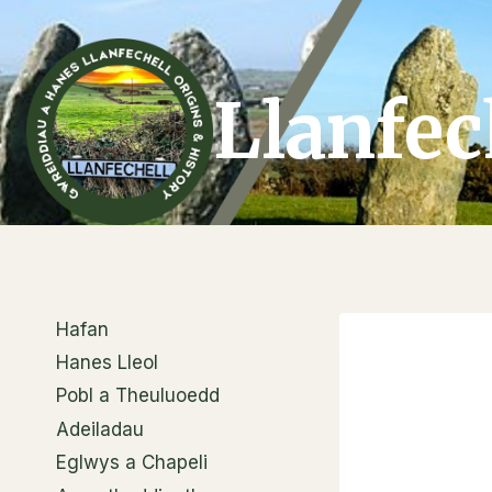
Skip
to
content
Llanfec
Hafan
Hanes Lleol
Pobl a Theuluoedd
Adeiladau
Eglwys a Chapeli