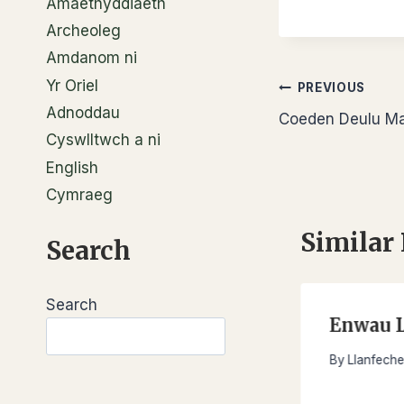
Amaethyddiaeth
Archeoleg
Amdanom ni
Yr Oriel
Llywio
PREVIOUS
Adnoddau
Coeden Deulu M
cofnod
Cyswlltwch a ni
English
Cymraeg
Similar
Search
Search
p Rhys
Enwau 
Search
toryHanes
Mai 16, 2026
By
Llanfeche