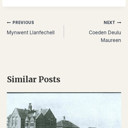
Llywio
PREVIOUS
NEXT
Mynwent Llanfechell
Coeden Deulu
cofnod
Maureen
Similar Posts