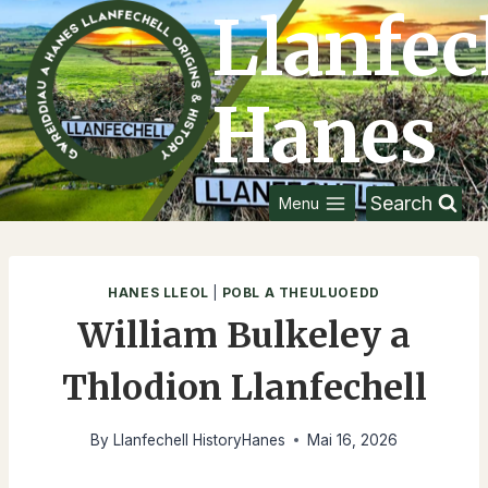
Skip
Llanfec
to
content
Hanes
Search
Menu
HANES LLEOL
|
POBL A THEULUOEDD
William Bulkeley a
Thlodion Llanfechell
By
Llanfechell HistoryHanes
Mai 16, 2026